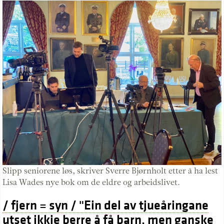
Slipp seniorene løs, skriver Sverre Bjørnholt etter å ha lest
Lisa Wades nye bok om de eldre og arbeidslivet.
/ fjern = syn / "Ein del av tjueåringane
utset ikkje berre å få barn, men ganske