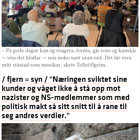
– På gode dagar kan eg reagera, forma, gje rom og kanskje
— viss det klaffar — seia noko sant utan ord. Det får vera
mitt ståstad som musikar, skriv Tellef Øgrim.
/ fjern = syn / "Næringen sviktet sine
kunder og våget ikke å stå opp mot
nazister og NS-medlemmer som med
politisk makt så sitt snitt til å rane til
seg andres verdier."