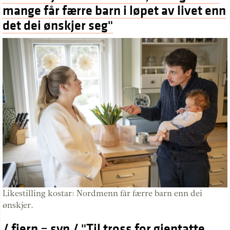
mange får færre barn i løpet av livet enn
det dei ønskjer seg"
Likestilling kostar: Nordmenn får færre barn enn dei
ønskjer.
/ fjern = syn / "Til tross for gjentatte