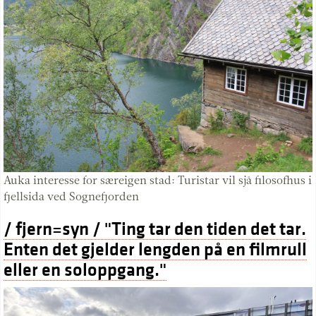
Auka interesse for særeigen stad: Turistar vil sjå filosofhus i
fjellsida ved Sognefjorden
/ fjern=syn / "Ting tar den tiden det tar.
Enten det gjelder lengden på en filmrull
eller en soloppgang."