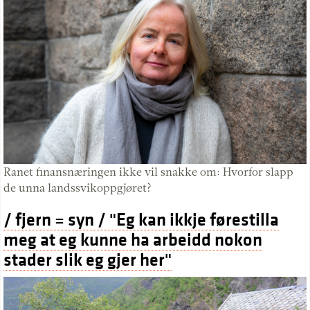
Ranet finansnæringen ikke vil snakke om: Hvorfor slapp
de unna landssvikoppgjøret?
/ fjern = syn / "Eg kan ikkje førestilla
meg at eg kunne ha arbeidd nokon
stader slik eg gjer her"