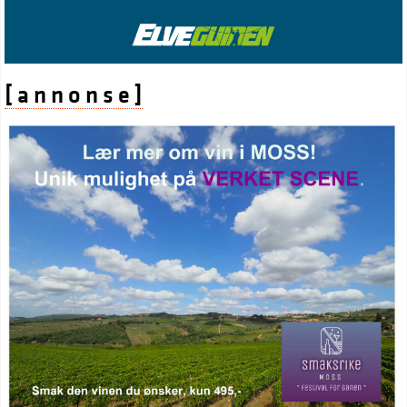
[ a n n o n s e ]