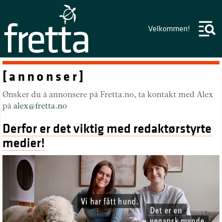
Velkommen!
[ a n n o n s e r ]
Ønsker du å annonsere på Fretta.no, ta kontakt med Alex
på
alex@fretta.no
Derfor er det viktig med redaktørstyrte
medier!