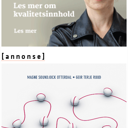
[ a n n o n s e ]