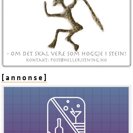
[ a n n o n s e ]