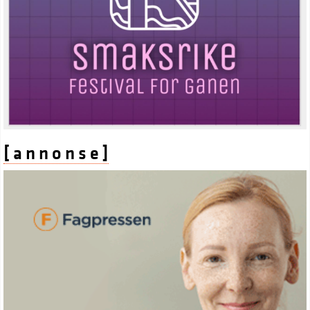
[ a n n o n s e ]