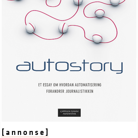
[ a n n o n s e ]