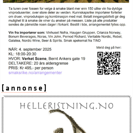
[ a n n o n s e ]