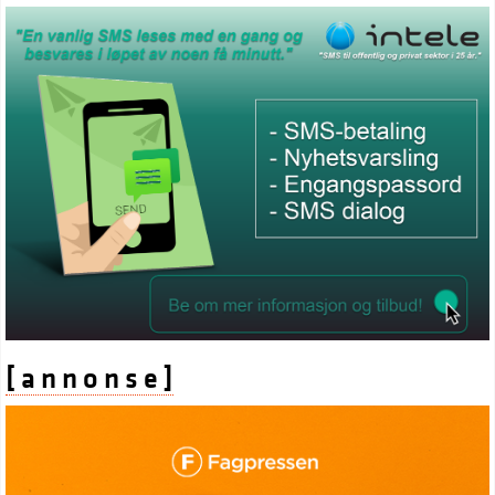
[ a n n o n s e ]