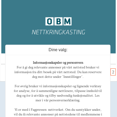
Dine valg:
Informasjonskapsler og personvern
For å gi deg relevante annonser på vårt nettsted bruker vi
1
2
informasjon fra ditt besøk på vårt nettsted. Du kan reservere
deg mot dette under "Innstillinger".
For øvrig bruker vi informasjonskapsler og lignende verktøy
Ansvarlig redaktør
for analyse, for å sammenligne nettlesere, tilpasse innhold til
Magne Otterdal
deg og for å utvikle og tilby nødvendig funksjonalitet. Les
Kulturredaktør
mer i vår personvernerklæring.
Tellef Øgrim
Marked
Vi er med i Fagpressen-nettverket. Om du samtykker under,
Alexey Golovin
vil du få relevante annonser på nettstedene til medlemmene i