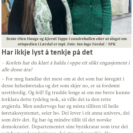
Bente Øien Hauge og Kjersti Toppe i vandrehallen etter at slaget om
ortopedien i Lærdal er tapt. Foto: Jan Inge Fardal / NPK
Har ikkje lyst å tenkje på det
– Korleis har du klart å halda i oppe eit slikt engasjement i
alle desse åra?
– For meg handlar det mest om at det som har føregått i
desse helseføretaka og det som skjer no, er så fordømt
urettferdig. Og feil! Eg trudde lenge at om me berre kunne
forklara dette tydeleg nok, så ville dei ta den rette
avgjerda. Men undervegs har eg mista tilliten til heile
føretakssystemet, seier ho. Dei lever i eit anna univers, dei
som driv det. Eg har òg mindre tillit til det norske
demokratiet. Departementet sine byråkratar som trur dei