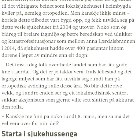
til det viktigaste beinet som lokalsjukehuset i heimbygda
kviler på, nemleg ortopedien. Men kanskje ikkje minst –
korleis dette tilbodet vart bygd opp, og fekk utvikla seg på
dette vesle sjukehuset frå 2004 og utover. Noko som òg
bidreg til breiare fagmiljø og betre beredskap ved ulukker
og katastrofesituasjonar som mellom anna Lærdalsbrannen
i 2014, då sjukehuset hadde over 400 pasientar innom
dørene i løpet av mindre enn eit døgn.
– Det finst i dag folk over heile landet som har fått gode
kne i Lærdal. Og det er jo takka vera Truls Jellestad og det
faglege miljøet som har fått utvikla seg rundt han på
ortopedisk avdeling i alle desse åra. No blir dette rive
vekk, og i andre enden ser eg eit lokalmedisinsk senter,
sukkar aksjonisten som gjerne ville sett slutten på akkurat
den rolla.
– Kanskje me finn på noko rundt 8. mars, men så må det
vel vera over for min del?
Starta i sjukehussenga