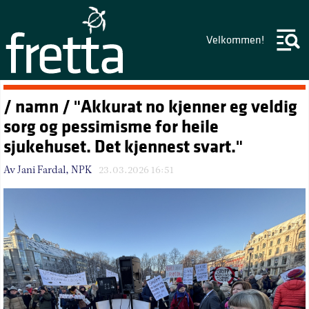
Velkommen!
/ namn / "Akkurat no kjenner eg veldig
sorg og pessimisme for heile
sjukehuset. Det kjennest svart."
Av Jani Fardal, NPK
23.03.2026 16:51