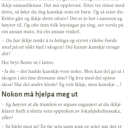
ikkje samanliknast. Det må opplevast. Etter tre timar med
dette, så føler du deg kanskje som eit barn. Og så seier du:
Kvifor gjer eg ikkje dette oftare? Det er jo her i naturen eg
høyrer til. Og ofte finn folk løysingar på ting, ser verda på
ein annan måte, frå ein annan vinkel.
– Du har ikkje tenkt å ta leiinga og styret i Helse Førde
med på eit slikt bad i skogen? Dei kunne kanskje trenge
det?
Her bryt Bente ut i latter.
–Ja du – det hadde kanskje vore noko. Men kan dei gå ut i
skogen i dei fine dressane sine? Og kva med dei spisse
skoa? Har dei andre klede? Eg veit ikkje, men kanskje …?
Nokon må hjelpa meg ut
– Eg høyrer at du framleis er såpass engasjert at du ikkje
klarer heilt å slutta vera oppteken av lokalsjukehussaka,
eller?
– Så hjelp meg ut! Eg får seia sånn som eg seier når det er