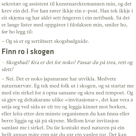
sekretær og assistent til kunstnarektemannen min, og det
krev ein del. For han rører ikkje ein e-post. Han tek ikkje i
eit skjema og har aldri sett fingeren i ein nettbank. Så det
er lange lister med oppgåver i filofaksen min, smiler ho,
før ho legg til:
– Og så er eg sertifisert skogsbadguide.
Finn ro i skogen
– Skogsbad? Kva er det for noko? Passar du på trea, rett og
slett?
– Nei. Det er noko japanarane har utvikla. Medvete
naturnærvær. Eg tek med folk ut i skogen, og så startar me
med ein sirkel for å opna sansane og skru ned tempoet. Og
så gjev eg deltakarane ulike «invitasjonar», det kan vera å
setja seg ved sida av eit tre og leggja kinnet mot borken,
eller leita etter den minste organismen du kan finna eller
berre liggja og sjå på skyene. Mellom kvar invitasjon
samlast me i sirkel. Du får kontakt med naturen på ein
heilt annan måte enn når du går ein vanleg tur. Det kan