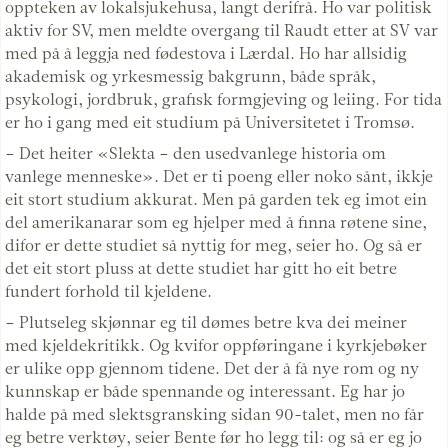
oppteken av lokalsjukehusa, langt derifrå. Ho var politisk
aktiv for SV, men meldte overgang til Raudt etter at SV var
med på å leggja ned fødestova i Lærdal. Ho har allsidig
akademisk og yrkesmessig bakgrunn, både språk,
psykologi, jordbruk, grafisk formgjeving og leiing. For tida
er ho i gang med eit studium på Universitetet i Tromsø.
– Det heiter «Slekta – den usedvanlege historia om
vanlege menneske». Det er ti poeng eller noko sånt, ikkje
eit stort studium akkurat. Men på garden tek eg imot ein
del amerikanarar som eg hjelper med å finna røtene sine,
difor er dette studiet så nyttig for meg, seier ho. Og så er
det eit stort pluss at dette studiet har gitt ho eit betre
fundert forhold til kjeldene.
– Plutseleg skjønnar eg til dømes betre kva dei meiner
med kjeldekritikk. Og kvifor oppføringane i kyrkjebøker
er ulike opp gjennom tidene. Det der å få nye rom og ny
kunnskap er både spennande og interessant. Eg har jo
halde på med slektsgransking sidan 90-talet, men no får
eg betre verktøy, seier Bente før ho legg til: og så er eg jo