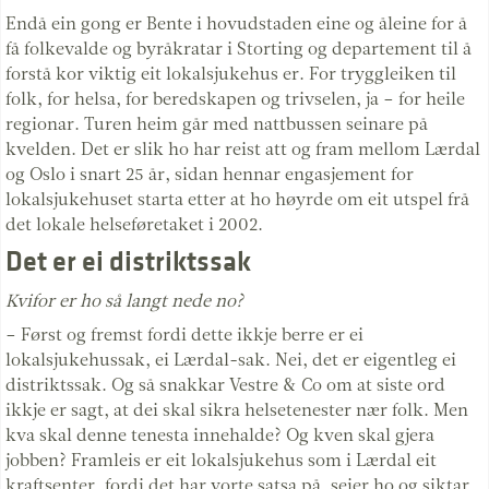
Endå ein gong er Bente i hovudstaden eine og åleine for å
få folkevalde og byråkratar i Storting og departement til å
forstå kor viktig eit lokalsjukehus er. For tryggleiken til
folk, for helsa, for beredskapen og trivselen, ja – for heile
regionar. Turen heim går med nattbussen seinare på
kvelden. Det er slik ho har reist att og fram mellom Lærdal
og Oslo i snart 25 år, sidan hennar engasjement for
lokalsjukehuset starta etter at ho høyrde om eit utspel frå
det lokale helseføretaket i 2002.
Det er ei distriktssak
Kvifor er ho så langt nede no?
– Først og fremst fordi dette ikkje berre er ei
lokalsjukehussak, ei Lærdal-sak. Nei, det er eigentleg ei
distriktssak. Og så snakkar Vestre & Co om at siste ord
ikkje er sagt, at dei skal sikra helsetenester nær folk. Men
kva skal denne tenesta innehalde? Og kven skal gjera
jobben? Framleis er eit lokalsjukehus som i Lærdal eit
kraftsenter, fordi det har vorte satsa på, seier ho og siktar