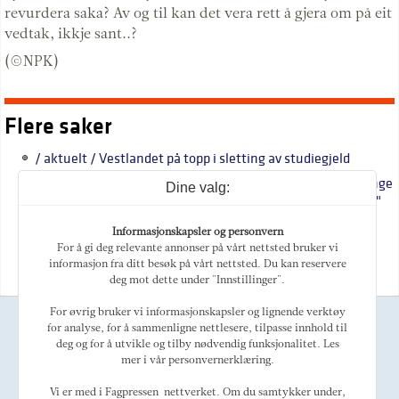
revurdera saka? Av og til kan det vera rett å gjera om på eit
vedtak, ikkje sant..?
(©NPK)
Flere saker
/ aktuelt / Vestlandet på topp i sletting av studiegjeld
/ natur / "Noko av problemet i vegkantane er at det er mange
Dine valg:
uønskte framandartar, så må ein slå tidleg for å fjerne dei."
/ namn / Marilynne Robinson: "Vi tek feil alle saman"
Informasjonskapsler og personvern
For å gi deg relevante annonser på vårt nettsted bruker vi
/ namn / "Eg veit at eg kjem til eit velsmurt maskineri, kor
informasjon fra ditt besøk på vårt nettsted. Du kan reservere
det meste tikkar og går"
deg mot dette under "Innstillinger".
For øvrig bruker vi informasjonskapsler og lignende verktøy
Ansvarlig redaktør
for analyse, for å sammenligne nettlesere, tilpasse innhold til
Magne Otterdal
deg og for å utvikle og tilby nødvendig funksjonalitet. Les
Kulturredaktør
mer i vår personvernerklæring.
Tellef Øgrim
Marked
Vi er med i Fagpressen-nettverket. Om du samtykker under,