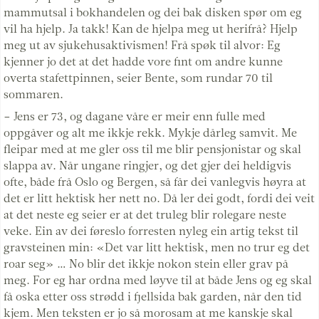
mammutsal i bokhandelen og dei bak disken spør om eg
vil ha hjelp. Ja takk! Kan de hjelpa meg ut herifrå? Hjelp
meg ut av sjukehusaktivismen! Frå spøk til alvor: Eg
kjenner jo det at det hadde vore fint om andre kunne
overta stafettpinnen, seier Bente, som rundar 70 til
sommaren.
– Jens er 73, og dagane våre er meir enn fulle med
oppgåver og alt me ikkje rekk. Mykje dårleg samvit. Me
fleipar med at me gler oss til me blir pensjonistar og skal
slappa av. Når ungane ringjer, og det gjer dei heldigvis
ofte, både frå Oslo og Bergen, så får dei vanlegvis høyra at
det er litt hektisk her nett no. Då ler dei godt, fordi dei veit
at det neste eg seier er at det truleg blir rolegare neste
veke. Ein av dei føreslo forresten nyleg ein artig tekst til
gravsteinen min: «Det var litt hektisk, men no trur eg det
roar seg» … No blir det ikkje nokon stein eller grav på
meg. For eg har ordna med løyve til at både Jens og eg skal
få oska etter oss strødd i fjellsida bak garden, når den tid
kjem. Men teksten er jo så morosam at me kanskje skal