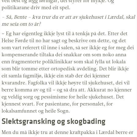
veit best og legg føringar, dei styrer for mykje. Og
politikarane driv med eit spel.
– Så, Bente – kva trur du er att av sjukehuset i Lærdal, skal
me seia om to år?
– Eg har eigentleg ikkje lyst til å tenkja på det. Etter det
Helse Førde til no har sagt og beskrive om dette, og det
som vart referert til inne i salen, så ser ikkje eg for meg dei
kompenserande tiltaka dei snakkar om som noko anna
enn fragmenterte poliklinikkar som skal fylla ut lokala
som blir tomme etter ortopedisk avdeling. Det blir ikkje
eit samla fagmiljø, ikkje ein stab der dei kjenner
kvarandre. Fagfolka vil ikkje høyre til sjukehuset, dei vil
berre komma av og til – og så dra att. Akkurat no kjenner
eg veldig sorg og pessimisme for heile sjukehuset. Det
kjennest svart. For pasientane, for personalet, for
lokalsamfunnet og heile Sogn.
Slektsgransking og skogbading
Men du må ikkje tru at denne kraftpakka i Lærdal berre er