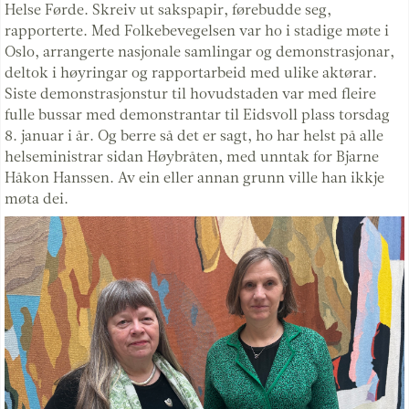
Helse Førde. Skreiv ut sakspapir, førebudde seg,
rapporterte. Med Folkebevegelsen var ho i stadige møte i
Oslo, arrangerte nasjonale samlingar og demonstrasjonar,
deltok i høyringar og rapportarbeid med ulike aktørar.
Siste demonstrasjonstur til hovudstaden var med fleire
fulle bussar med demonstrantar til Eidsvoll plass torsdag
8. januar i år. Og berre så det er sagt, ho har helst på alle
helseministrar sidan Høybråten, med unntak for Bjarne
Håkon Hanssen. Av ein eller annan grunn ville han ikkje
møta dei.