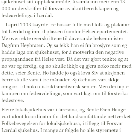
sjukehuset sitt opptaksområde, å samla inn meir enn 13
000 underskrifter til forsvar av akuttberedskapen og
fødeavdelinga i Lærdal.
– I april 2003 køyrde tre bussar fulle med folk og plakatar
frå Lærdal og inn til plassen framfor Helsedepartementet.
Me overrekte overskriftene til dåverande helseminister
Dagfinn Høybråten. Og så fekk han ei fin brosjyre som eg
hadde laga om sjukehuset, for å motverka den negative
propagandaen frå Helse vest. Då det var gjort tenkte eg at
no var eg ferdig, og no skulle ikkje eg gjera noko meir med
dette, seier Bente. Ho hadde jo også lova Siv at aksjonen
berre skulle vara i tre månader. Sjukehuset vart ikkje
omgjort til noko distriktsmedisinsk senter. Men dei tapte
kampen om fødeavdelinga, som vart lagt om til forsterka
fødestove.
Fleire lokalsjukehus var i faresona, og Bente Øien Hauge
vart ulønt koordinator for det landsomfattande nettverket
Folkebevegelsen for lokalsjukehusa, i tillegg til Forsvar
Lærdal sjukehus. I mange år følgde ho alle styremøte i