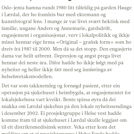
Oslo-jenta hamna rundt 1980 litt tilfeldig på garden Hauge
i Lærdal, der ho framleis bur med ektemann og
kunstfotograf Jens. I mange år var livet svært hektisk med
familie, ungane Anders og Annemarie, gardsdrift,
engasjement i organisasjonar, verv i lokalpolitikk og ikkje
minst hennar eige firma «Original – grafisk form» som ho
dreiv frå 1987 til 2000. Men då sa det stopp. Den engasjerte
dama var heilt utbrent. Depresjon og angst prega livet
hennar dei neste åra. Difor hadde ho ikkje følgt med på
nyheiter og heller ikkje fått med seg innføringa av
helseføretaksmodellen.
Det var som takknemleg og fornøgd pasient, etter ein
operasjon på sjukehuset i heimbygda, at engasjementet for
lokalsjukehusa vart kveikt. Bente spissa øyra då dei
snakka om Lærdal sjukehus på den lokale nyheitssendinga
i desember 2002. Ei prosjektgruppe i Helse vest hadde
komme fram til at sjukehuset i Lærdal skulle leggjast om
til eit distriktsmedisinsk senter. Veka etter kom det
melding om at ei prosjektgruppe i Helse Førde hadde