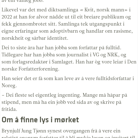
av ein vanleg jobb.
Likevel var det med diktsamlinga
«
Kvit, norsk mann» i
2022 at han for alvor nådde ut til eit breiare publikum og
fekk gjennombrotet sitt. Samlinga tek utgangspunkt i
eigne erfaringar som adoptivbarn og handlar om rasisme,
norskheit og sårbar identitet.
Dei to siste åra har han jobba som forfattar på fulltid.
Tidlegare har han jobba som journalist i VG og NRK, og
som forlagsredaktør i Samlaget. Han har òg vore leiar i Den
norske Forfatterforening.
Han seier det er få som kan leve av å vere fulltidsforfattar i
Noreg.
– Dei fleste sel eigentleg ingenting. Mange må håpar på
stipend, men må ha ein jobb ved sida av og skrive på
fritida.
Om å finne lys i mørket
Brynjulf Jung Tjønn synest overgangen frå å vere ein
relativt anonym forfattar til å bli mykje lesen og invitert til