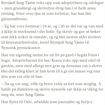
Brynjulf Jung Tjønn voks opp som adoptivbarn og odelsgut
– men grasallergi og skrivelyst drog han i ei heilt anna
retning. Etter over tjue år som forfattar, har han fått
gjennombrotet.
– Eg har vore forfattar i 24 år, og i 20 av dei var eg van med
å ikkje få merksemd i det heile. Eg skreiv og gav ut bøker
som fekk nokre få omtalar, og eg blei nesten aldri invitert
til litteraturfestivalar, fortel Brynjulf Jung Tjønn til
Nynorsk pressekontor.
Han var eigentleg meint for eit liv på gard i bygda Feios i
Sogn. Adoptivbarnet frå Sør-Korea voks opp med odel til
garden, men med allergi mot gras og draumar om å skrive
blei det tidleg klart at han kom til å gå ein annan veg enn
den som var etla til han.
– Då eg var ung, ville eg berre vekk så fort som mogleg. Å
halde på dialekten og skrive nynorsk var ikkje så viktig for
meg då, seier Jung Tjønn.
Han flytta til Oslo, arbeidde som journalist og byrja å