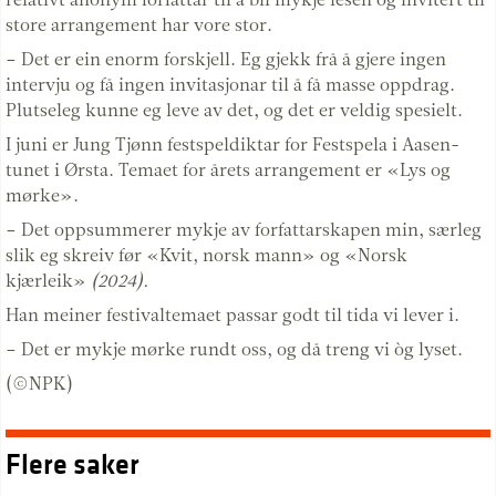
store arrangement har vore stor.
– Det er ein enorm forskjell. Eg gjekk frå å gjere ingen
intervju og få ingen invitasjonar til å få masse oppdrag.
Plutseleg kunne eg leve av det, og det er veldig spesielt.
I juni er Jung Tjønn festspeldiktar for Festspela i Aasen-
tunet i Ørsta. Temaet for årets arrangement er «Lys og
mørke».
– Det oppsummerer mykje av forfattarskapen min, særleg
slik eg skreiv før «Kvit, norsk mann» og «Norsk
kjærleik»
(2024).
Han meiner festivaltemaet passar godt til tida vi lever i.
– Det er mykje mørke rundt oss, og då treng vi òg lyset.
(©NPK)
Flere saker