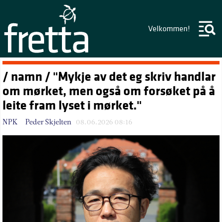
Velkommen!
/ namn / "Mykje av det eg skriv handlar
om mørket, men også om forsøket på å
leite fram lyset i mørket."
NPK – Peder Skjelten
08.06.2026 08:16