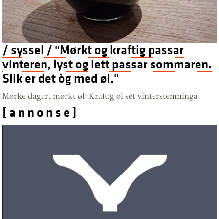
/ syssel / "Mørkt og kraftig passar
vinteren, lyst og lett passar sommaren.
Slik er det òg med øl."
Mørke dagar, mørkt øl: Kraftig øl set vinterstemninga
[ a n n o n s e ]