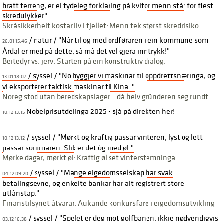
bratt terreng, er ei tydeleg forklaring på kvifor menn står for flest
skredulykker"
Skråsikkerheit kostar liv i fjellet: Menn tek størst skredrisiko
/ natur / "Når til og med ordføraren i ein kommune som
26.01 15:46
Årdal er med på dette, så må det vel gjera inntrykk!"
Beitedyr vs. jerv: Starten på ein konstruktiv dialog.
/ syssel / "No byggjer vi maskinar til oppdrettsnæringa, og
13.01 18:07
vi eksporterer faktisk maskinar til Kina. "
Noreg stod utan beredskapslager – då heiv gründeren seg rundt
Nobelprisutdelinga 2025 - sjå på direkten her!
10.12 13:15
/ syssel / "Mørkt og kraftig passar vinteren, lyst og lett
10.12 13:12
passar sommaren. Slik er det òg med øl."
Mørke dagar, mørkt øl: Kraftig øl set vinterstemninga
/ syssel / "Mange eigedomsselskap har svak
04.12 09:20
betalingsevne, og enkelte bankar har alt registrert store
utlånstap."
Finanstilsynet åtvarar: Aukande konkursfare i eigedomsutvikling
/ syssel / "Spelet er deg mot golfbanen, ikkje nødvendigvis
03.12 16:38