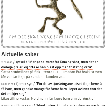
Aktuelle saker
/ syssel / "Mange sel varer frå Kina og sånt, men det er
11.05 12:47
dårlege greier, og ofte er han blåst opp med fosfat og vatn"
Satsa studielånet på fisk – tente 15.000 medan Brå brakk staven:
Me ventar ikkje på kunden – kunden ve...
/ fjern = syn / "Ein del av tjueåringane utset ikkje berre å
28.04 10:51
få barn, men ganske mange får færre barn i løpet av livet enn det
dei ønskjer seg"
Likestilling kostar: Nordmenn får færre barn enn dei ønskjer.
/ fjern = syn / "Identiteten, kjensla av å vakne opp og berre