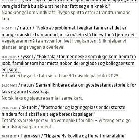
16.04 16:36
vere glad for å bu akkurat her har fått seg ein knekk."
Nabokrangel om vindkraft: Bygda splitta etter at vindturbinane
kom.
/ natur / "Noko av problemet i vegkantane er at det er
14.04 11:11
mange uønskte framandartar, så må ein slå tidleg for å fjerne dei."
Vegeigarane må ta ansvar for livet i vegkanten: Slik hjelper vi
planter langs vegen å overleve!
/ syssel / "Bak tala står menneske som ikkje kom heim frå
11.03 10:45
jobb, familiar som har mista nokon dei er glade i og kollegaer som
er i sorg."
Eit av dei høgaste tala siste ti år: 30 døydde på jobb i 2025.
/ natur/ Samanliknbare data om gytebestandsstorleik for
24.02 14:18
laks og aure i vassdraga
Norsk laks og sjøaure samla i same kart.
/ aktuelt / "Kostnader og lagringsplass er dei største
24.02 14:09
hindera for å skaffe eit eige beredskapslager."
Totalforsvarsekspert vil ha verneplikt for alle: – Vi treng eit eige
beredskapsdepartement.
/ fjern=syn / "Høgare risikovilje og fleire timar åleine i
26.01 15:57