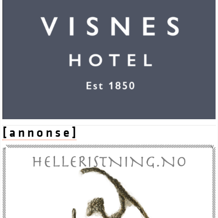
[ a n n o n s e ]