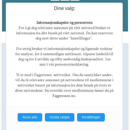
Dine valg:
Informasjonskapsler og personvern
For å gi deg relevante annonser på vårt nettsted bruker vi
informasjon fra ditt besøk på vårt nettsted. Du kan reservere
deg mot dette under "Innstillinger".
For øvrig bruker vi informasjonskapsler og lignende verktøy
Ansvarlig redaktør
for analyse, for å sammenligne nettlesere, tilpasse innhold til
Magne Otterdal
deg og for å utvikle og tilby nødvendig funksjonalitet. Les
Kulturredaktør
mer i vår personvernerklæring.
Tellef Øgrim
Marked
Vi er med i Fagpressen-nettverket. Om du samtykker under,
Alexey Golovin
vil du få relevante annonser på nettstedene til medlemmene i
nettverket basert på informasjon fra dine besøk på tvers av
Telefon: +47 468 44 123
E-post:
post@oslobusinessmemo.no
disse nettstedene. En oversikt over medlemmene finner du på
Fagpressen.no.
Om OBM
LinkedIn
Utgiver: Oslo Business Memo AS Org. Nr. 985208301 - En fri publikasjon.
Avvis alle
Godta valgte
Innstillinger
Medlem av
Fagpressen.
Redigeres etter de etiske retningslinjer nedfelt i
Redaktørplakaten
og
Vær Varsom-plakaten.
Copyright © 2010-2026 Oslo Business Memo AS -