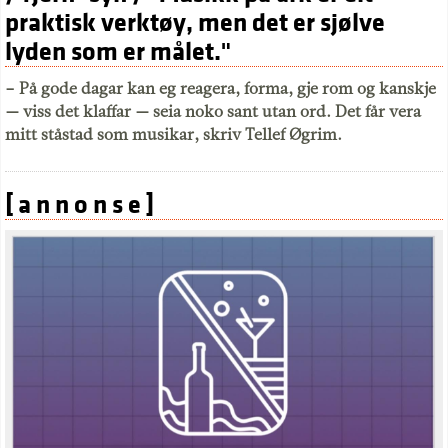
praktisk verktøy, men det er sjølve
lyden som er målet."
– På gode dagar kan eg reagera, forma, gje rom og kanskje
— viss det klaffar — seia noko sant utan ord. Det får vera
mitt ståstad som musikar, skriv Tellef Øgrim.
[ a n n o n s e ]