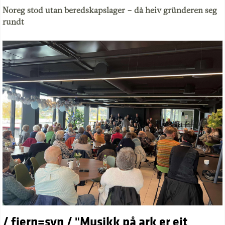
Noreg stod utan beredskapslager – då heiv gründeren seg
rundt
/ fjern=syn / "Musikk på ark er eit