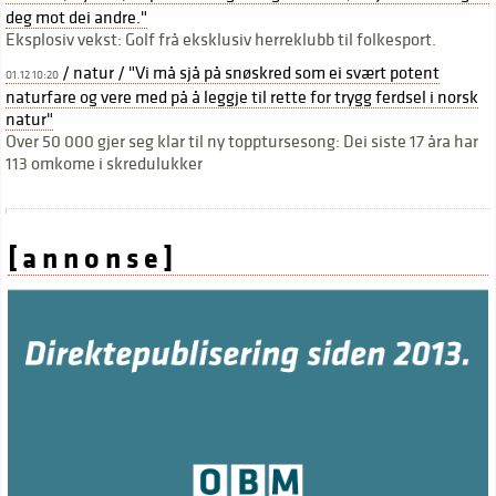
deg mot dei andre."
Eksplosiv vekst: Golf frå eksklusiv herreklubb til folkesport.
/ natur / "Vi må sjå på snøskred som ei svært potent
01.12 10:20
naturfare og vere med på å leggje til rette for trygg ferdsel i norsk
natur"
Over 50 000 gjer seg klar til ny topptursesong: Dei siste 17 åra har
113 omkome i skredulukker
[ a n n o n s e ]