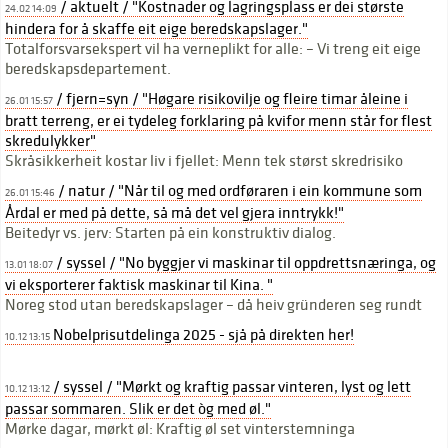
/ aktuelt / "Kostnader og lagringsplass er dei største
24.02 14:09
hindera for å skaffe eit eige beredskapslager."
Totalforsvarsekspert vil ha verneplikt for alle: – Vi treng eit eige
beredskapsdepartement.
/ fjern=syn / "Høgare risikovilje og fleire timar åleine i
26.01 15:57
bratt terreng, er ei tydeleg forklaring på kvifor menn står for flest
skredulykker"
Skråsikkerheit kostar liv i fjellet: Menn tek størst skredrisiko
/ natur / "Når til og med ordføraren i ein kommune som
26.01 15:46
Årdal er med på dette, så må det vel gjera inntrykk!"
Beitedyr vs. jerv: Starten på ein konstruktiv dialog.
/ syssel / "No byggjer vi maskinar til oppdrettsnæringa, og
13.01 18:07
vi eksporterer faktisk maskinar til Kina. "
Noreg stod utan beredskapslager – då heiv gründeren seg rundt
Nobelprisutdelinga 2025 - sjå på direkten her!
10.12 13:15
/ syssel / "Mørkt og kraftig passar vinteren, lyst og lett
10.12 13:12
passar sommaren. Slik er det òg med øl."
Mørke dagar, mørkt øl: Kraftig øl set vinterstemninga