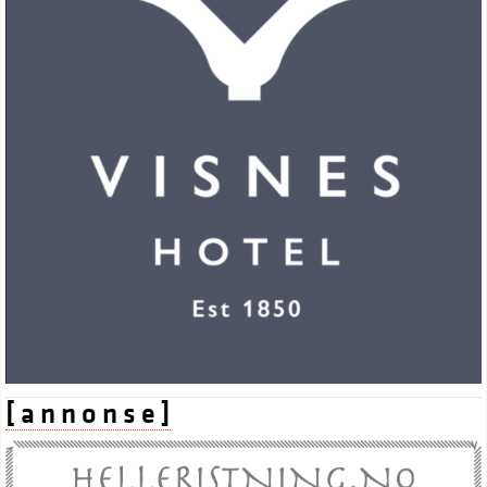
[ a n n o n s e ]