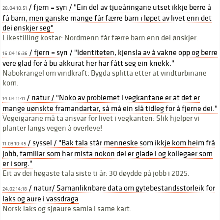
/ fjern = syn / "Ein del av tjueåringane utset ikkje berre å
28.04 10:51
få barn, men ganske mange får færre barn i løpet av livet enn det
dei ønskjer seg"
Likestilling kostar: Nordmenn får færre barn enn dei ønskjer.
/ fjern = syn / "Identiteten, kjensla av å vakne opp og berre
16.04 16:36
vere glad for å bu akkurat her har fått seg ein knekk."
Nabokrangel om vindkraft: Bygda splitta etter at vindturbinane
kom.
/ natur / "Noko av problemet i vegkantane er at det er
14.04 11:11
mange uønskte framandartar, så må ein slå tidleg for å fjerne dei."
Vegeigarane må ta ansvar for livet i vegkanten: Slik hjelper vi
planter langs vegen å overleve!
/ syssel / "Bak tala står menneske som ikkje kom heim frå
11.03 10:45
jobb, familiar som har mista nokon dei er glade i og kollegaer som
er i sorg."
Eit av dei høgaste tala siste ti år: 30 døydde på jobb i 2025.
/ natur/ Samanliknbare data om gytebestandsstorleik for
24.02 14:18
laks og aure i vassdraga
Norsk laks og sjøaure samla i same kart.