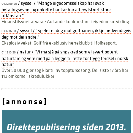
/ syssel / "Mange eigedomsselskap har svak
04.12 09:20
betalingsevne, og enkelte bankar har alt registrert store
utlånstap."
Finanstilsynet åtvarar: Aukande konkursfare i eigedomsutvikling
/ syssel / "Spelet er deg mot golfbanen, ikkje nødvendigvis
03.12 16:38
deg mot dei andre."
Eksplosiv vekst: Golf frå eksklusiv herreklubb til folkesport.
/ natur / "Vi må sjå på snøskred som ei svært potent
01.12 10:20
naturfare og vere med på å leggje til rette for trygg ferdsel i norsk
natur"
Over 50 000 gjer seg klar til ny topptursesong: Dei siste 17 åra har
113 omkome i skredulukker
[ a n n o n s e ]