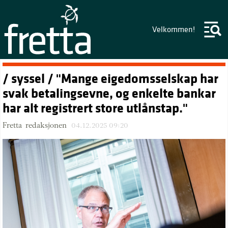
Velkommen!
/ syssel / "Mange eigedomsselskap har
svak betalingsevne, og enkelte bankar
har alt registrert store utlånstap."
Fretta-redaksjonen
04.12.2025 09:20