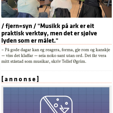
/ fjern=syn / "Musikk på ark er eit
praktisk verktøy, men det er sjølve
lyden som er målet."
– På gode dagar kan eg reagera, forma, gje rom og kanskje
— viss det klaffar — seia noko sant utan ord. Det får vera
mitt ståstad som musikar, skriv Tellef Øgrim.
[ a n n o n s e ]