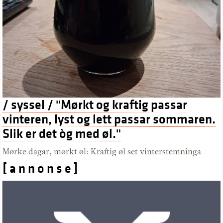
/ syssel / "Mørkt og kraftig passar
vinteren, lyst og lett passar sommaren.
Slik er det òg med øl."
Mørke dagar, mørkt øl: Kraftig øl set vinterstemninga
[ a n n o n s e ]