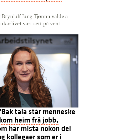
r Brynjulf Jung Tjønnn valde å
ukarlivet vart sett på vent.
 "Bak tala står menneske
kom heim frå jobb,
om har mista nokon dei
og kollegaer som er i