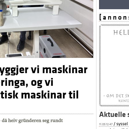
[ a n n o n 
byggjer vi maskinar
ringa, og vi
tisk maskinar til
Aktuelle 
– då heiv gründeren seg rundt
/ syssel
11.05 12:47