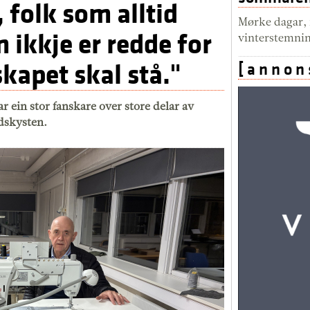
, folk som alltid
Mørke dagar, m
m ikkje er redde for
vinterstemni
skapet skal stå."
[ a n n o n 
 ein stor fanskare over store delar av
ndskysten.