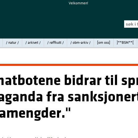
Velkommen!
/ natur /
/ arkivet /
/ røffkutt /
/ obm-arkiv /
[om oss]
]**BSM**[
Chatbotene bidrar til s
aganda fra sanksjonert
amengder."