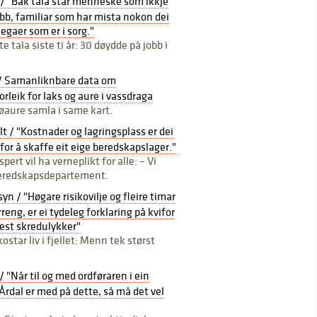
 / "Bak tala står menneske som ikkje
bb, familiar som har mista nokon dei
legaer som er i sorg."
e tala siste ti år: 30 døydde på jobb i
/ Samanliknbare data om
rleik for laks og aure i vassdraga
jøaure samla i same kart.
t / "Kostnader og lagringsplass er dei
for å skaffe eit eige beredskapslager."
pert vil ha verneplikt for alle: – Vi
 beredskapsdepartement.
yn / "Høgare risikovilje og fleire timar
rreng, er ei tydeleg forklaring på kvifor
lest skredulykker"
ostar liv i fjellet: Menn tek størst
/ "Når til og med ordføraren i ein
dal er med på dette, så må det vel