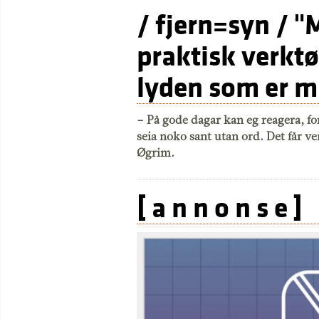
/ fjern=syn / "
praktisk verktø
lyden som er m
– På gode dagar kan eg reagera, fo
seia noko sant utan ord. Det får ve
Øgrim.
[ a n n o n s e ]