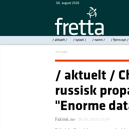
06. august 2026
/ aktuelt /
/ syssel /
/ namn /
/ fjern=syn /
Forsiden
/ aktuelt / 
russisk prop
"Enorme dat
Faktisk.no
28.05.2025 13:59