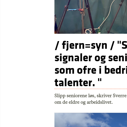
/ fjern=syn / 
signaler og sen
som ofre i bedr
talenter. "
Slipp seniorene løs, skriver Sverre
om de eldre og arbeidslivet.