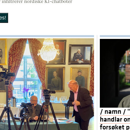
infiltrerer nordiske KI-chatboter
/ namn / "
handlar o
forsøket på