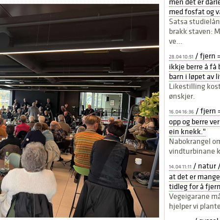
men det er dårle
med fosfat og v
Satsa studielån
brakk staven: M
ve...
/ fjern 
28.04 10:51
ikkje berre å f
barn i løpet av 
Likestilling ko
ønskjer.
/ fjern 
16.04 16:36
opp og berre ver
ein knekk."
Nabokrangel om 
vindturbinane 
/ natur 
14.04 11:11
at det er mange
tidleg for å fjer
Vegeigarane må t
hjelper vi plant