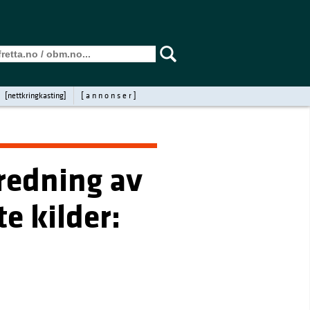
[nettkringkasting]
[ a n n o n s e r ]
predning av
e kilder: