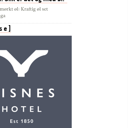
ørkt øl: Kraftig øl set
nga
s e ]