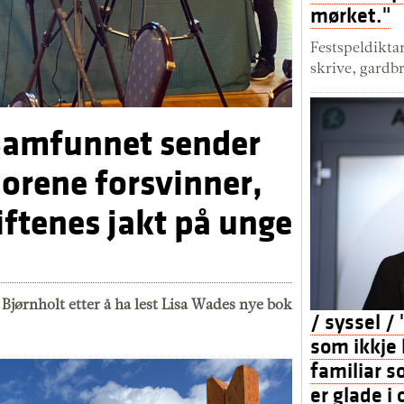
mørket."
Festspeldikta
skrive, gardbr
"Samfunnet sender
iorene forsvinner,
iftenes jakt på unge
 Bjørnholt etter å ha lest Lisa Wades nye bok
/ syssel /
som ikkje 
familiar s
er glade i 