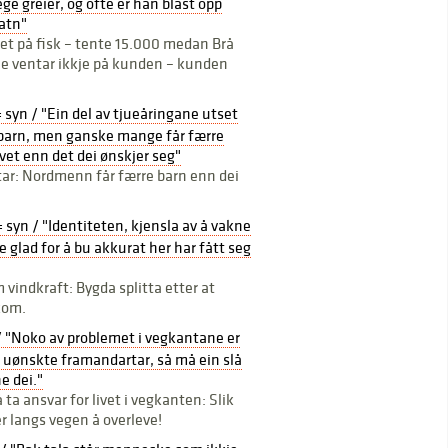
ge greier, og ofte er han blåst opp
atn"
et på fisk – tente 15.000 medan Brå
e ventar ikkje på kunden – kunden
= syn / "Ein del av tjueåringane utset
å barn, men ganske mange får færre
livet enn det dei ønskjer seg"
star: Nordmenn får færre barn enn dei
= syn / "Identiteten, kjensla av å vakne
e glad for å bu akkurat her har fått seg
vindkraft: Bygda splitta etter at
kom.
/ "Noko av problemet i vegkantane er
 uønskte framandartar, så må ein slå
ne dei."
a ansvar for livet i vegkanten: Slik
er langs vegen å overleve!