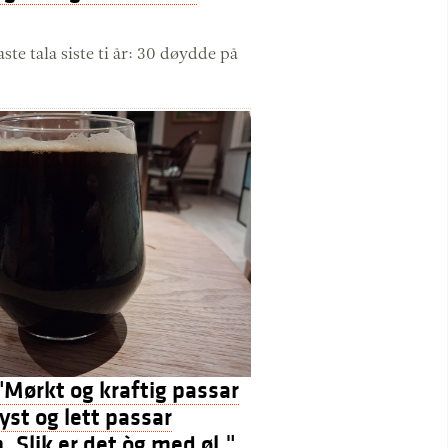
aste tala siste ti år: 30 døydde på
 "Mørkt og kraftig passar
lyst og lett passar
Slik er det òg med øl."