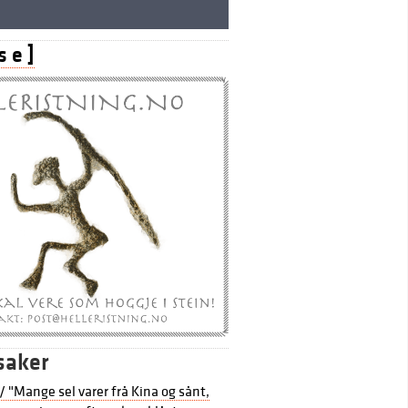
s e ]
saker
 / "Mange sel varer frå Kina og sånt,