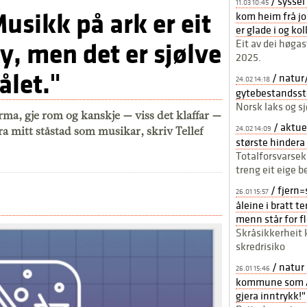
/ syssel
11.03 10:45
Musikk på ark er eit
kom heim frå jo
er glade i og kol
Eit av dei høgast
y, men det er sjølve
2025.
ålet."
/ natur
24.02 14:18
gytebestandssto
Norsk laks og s
rma, gje rom og kanskje — viss det klaffar —
/ aktuel
ra mitt ståstad som musikar, skriv Tellef
24.02 14:09
største hindera 
Totalforsvarseks
treng eit eige
/ fjern=s
26.01 15:57
åleine i bratt te
menn står for f
Skråsikkerheit k
skredrisiko
/ natur 
26.01 15:46
kommune som År
gjera inntrykk!"