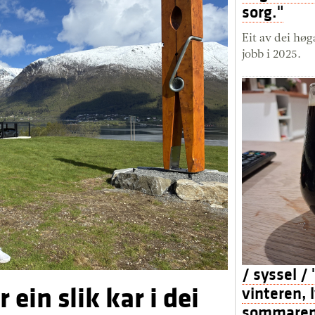
sorg."
Eit av dei høg
jobb i 2025.
/ syssel /
 ein slik kar i dei
vinteren, 
sommaren. 