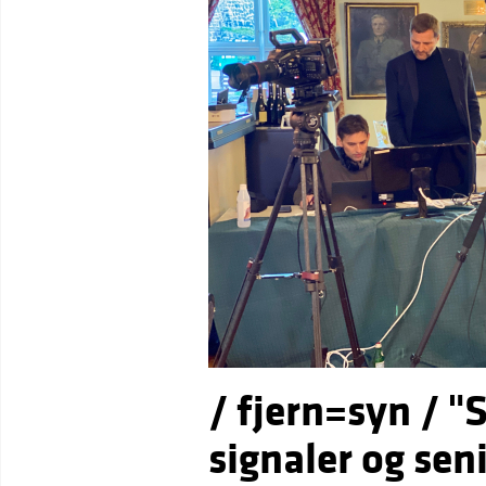
/ fjern=syn / 
signaler og sen