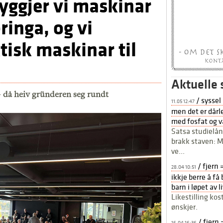
byggjer vi maskinar
ringa, og vi
tisk maskinar til
Aktuelle 
– då heiv gründeren seg rundt
/ syssel
11.05 12:47
men det er dårle
med fosfat og v
Satsa studielån
brakk staven: M
ve...
/ fjern 
28.04 10:51
ikkje berre å f
barn i løpet av 
Likestilling ko
ønskjer.
/ fjern 
16.04 16:36