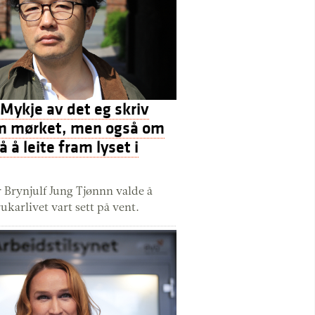
Mykje av det eg skriv
m mørket, men også om
 å leite fram lyset i
r Brynjulf Jung Tjønnn valde å
ukarlivet vart sett på vent.