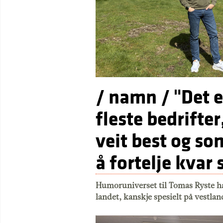
/ namn / "Det er
fleste bedrifter
veit best og so
å fortelje kvar 
Humoruniverset til Tomas Ryste har
landet, kanskje spesielt på vestla