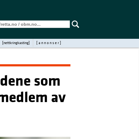
[nettkringkasting]
[ a n n o n s e r ]
erdene som
 medlem av