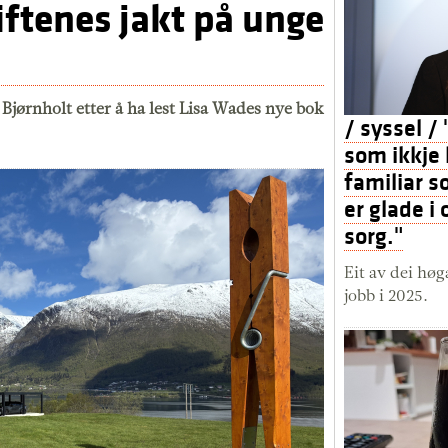
iftenes jakt på unge
 Bjørnholt etter å ha lest Lisa Wades nye bok
/ syssel /
som ikkje 
familiar s
er glade i 
sorg."
Eit av dei høg
jobb i 2025.