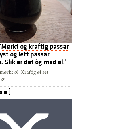
 "Mørkt og kraftig passar
lyst og lett passar
Slik er det òg med øl."
ørkt øl: Kraftig øl set
nga
s e ]