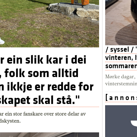
/ syssel /
 ein slik kar i dei
vinteren, 
sommaren. 
, folk som alltid
Mørke dagar, m
m ikkje er redde for
vinterstemni
skapet skal stå."
[ a n n o n 
 ein stor fanskare over store delar av
ndskysten.