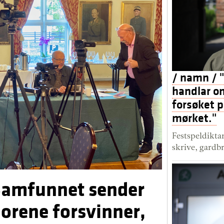
/ namn / "
handlar o
forsøket på
mørket."
Festspeldikta
skrive, gardbr
"Samfunnet sender
iorene forsvinner,