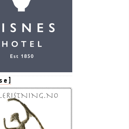
s e ]