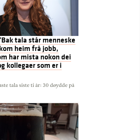
 "Bak tala står menneske
kom heim frå jobb,
om har mista nokon dei
og kollegaer som er i
aste tala siste ti år: 30 døydde på