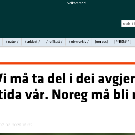
Velkommen!
/ natur /
/ arkivet /
/ røffkutt /
/ obm-arkiv /
[om oss]
]**BSM**[
Vi må ta del i dei avgj
ida vår. Noreg må bli
07.03.2025 15:22