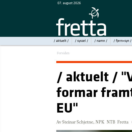
07. august 2026
/ aktuelt /
/ syssel /
/ namn /
/ fjern=syn /
Forsiden
/ aktuelt / "
formar framt
EU"
Av Steinar Schjetne, NPK-NTB-Fretta