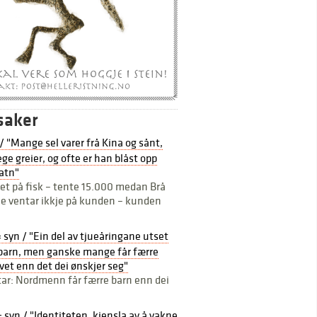
saker
 / "Mange sel varer frå Kina og sånt,
ge greier, og ofte er han blåst opp
atn"
et på fisk – tente 15.000 medan Brå
e ventar ikkje på kunden – kunden
= syn / "Ein del av tjueåringane utset
å barn, men ganske mange får færre
livet enn det dei ønskjer seg"
star: Nordmenn får færre barn enn dei
= syn / "Identiteten, kjensla av å vakne