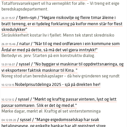
Totalforsvarsekspert vil ha verneplikt for alle: – Vi treng eit eige
beredskapsdepartement.
/ fjern=syn / "Høgare risikovilje og fleire timar åleine i
26.01 15:57
bratt terreng, er ei tydeleg forklaring på kvifor menn står for flest
skredulykker"
Skråsikkerheit kostar liv i fjellet: Menn tek størst skredrisiko
/ natur / "Når til og med ordføraren i ein kommune som
26.01 15:46
Årdal er med på dette, så må det vel gjera inntrykk!"
Beitedyr vs. jerv: Starten på ein konstruktiv dialog.
/ syssel / "No byggjer vi maskinar til oppdrettsnæringa, og
13.01 18:07
vi eksporterer faktisk maskinar til Kina. "
Noreg stod utan beredskapslager – då heiv gründeren seg rundt
Nobelprisutdelinga 2025 - sjå på direkten her!
10.12 13:15
/ syssel / "Mørkt og kraftig passar vinteren, lyst og lett
10.12 13:12
passar sommaren. Slik er det òg med øl."
Mørke dagar, mørkt øl: Kraftig øl set vinterstemninga
/ syssel / "Mange eigedomsselskap har svak
04.12 09:20
betalingsevne, og enkelte bankar har alt registrert store