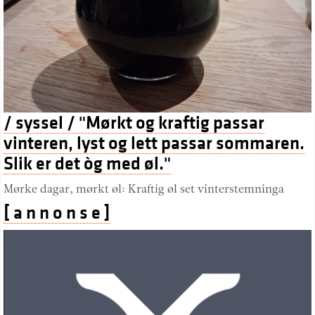
/ syssel / "Mørkt og kraftig passar
vinteren, lyst og lett passar sommaren.
Slik er det òg med øl."
Mørke dagar, mørkt øl: Kraftig øl set vinterstemninga
[ a n n o n s e ]