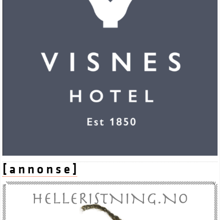
[ a n n o n s e ]