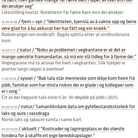
få barn, men ganske mange får færre barn i løpet av livet enn det
dei ønskjer seg"
Likestilling kostar: Nordmenn får færre barn enn dei ønskjer.
/ fjern = syn / "Identiteten, kjensla av å vakne opp og berre
16.04 16:36
vere glad for å bu akkurat her har fått seg ein knekk."
Nabokrangel om vindkraft: Bygda splitta etter at vindturbinane
kom.
/ natur / "Noko av problemet i vegkantane er at det er
14.04 11:11
mange uønskte framandartar, så må ein slå tidleg for å fjerne dei."
Vegeigarane må ta ansvar for livet i vegkanten: Slik hjelper vi
planter langs vegen å overleve!
/ syssel / "Bak tala står menneske som ikkje kom heim frå
11.03 10:45
jobb, familiar som har mista nokon dei er glade i og kollegaer som
er i sorg."
Eit av dei høgaste tala siste ti år: 30 døydde på jobb i 2025.
/ natur/ Samanliknbare data om gytebestandsstorleik for
24.02 14:18
laks og aure i vassdraga
Norsk laks og sjøaure samla i same kart.
/ aktuelt / "Kostnader og lagringsplass er dei største
24.02 14:09
hindera for å skaffe eit eige beredskapslager."