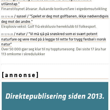
utlånstap."
Finanstilsynet åtvarar: Aukande konkursfare i eigedomsutvikling
/ syssel / "Spelet er deg mot golfbanen, ikkje nødvendigvis
03.12 16:38
deg mot dei andre."
Eksplosiv vekst: Golf frå eksklusiv herreklubb til folkesport.
/ natur / "Vi må sjå på snøskred som ei svært potent
01.12 10:20
naturfare og vere med på å leggje til rette for trygg ferdsel i norsk
natur"
Over 50 000 gjer seg klar til ny topptursesong: Dei siste 17 åra har
113 omkome i skredulukker
[ a n n o n s e ]