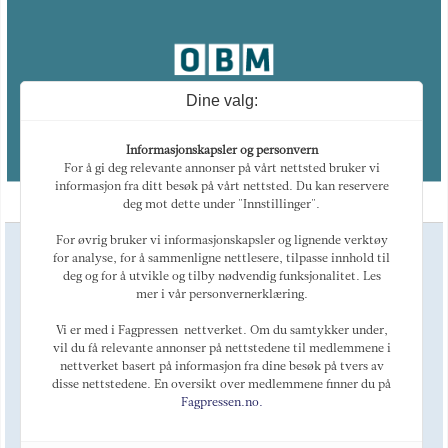
Dine valg:
Informasjonskapsler og personvern
For å gi deg relevante annonser på vårt nettsted bruker vi
informasjon fra ditt besøk på vårt nettsted. Du kan reservere
deg mot dette under "Innstillinger".
For øvrig bruker vi informasjonskapsler og lignende verktøy
Ansvarlig redaktør
for analyse, for å sammenligne nettlesere, tilpasse innhold til
Magne Otterdal
deg og for å utvikle og tilby nødvendig funksjonalitet. Les
Kulturredaktør
mer i vår personvernerklæring.
Tellef Øgrim
Marked
Vi er med i Fagpressen-nettverket. Om du samtykker under,
Alexey Golovin
vil du få relevante annonser på nettstedene til medlemmene i
nettverket basert på informasjon fra dine besøk på tvers av
Telefon: +47 468 44 123
E-post:
post@oslobusinessmemo.no
disse nettstedene. En oversikt over medlemmene finner du på
Fagpressen.no.
Om OBM
LinkedIn