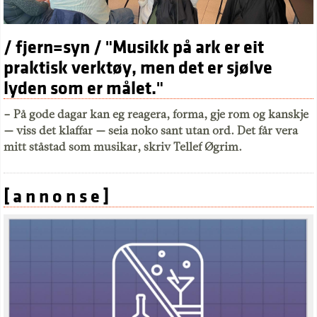
/ fjern=syn / "Musikk på ark er eit
praktisk verktøy, men det er sjølve
lyden som er målet."
– På gode dagar kan eg reagera, forma, gje rom og kanskje
— viss det klaffar — seia noko sant utan ord. Det får vera
mitt ståstad som musikar, skriv Tellef Øgrim.
[ a n n o n s e ]