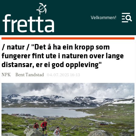
Velkommen!
/ natur / "Det å ha ein kropp som
fungerer fint ute i naturen over lange
distansar, er ei god oppleving"
NPK – Bent Tandstad
04.07.2025 16:13