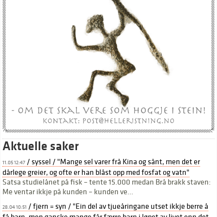
Aktuelle saker
/ syssel / "Mange sel varer frå Kina og sånt, men det er
11.05 12:47
dårlege greier, og ofte er han blåst opp med fosfat og vatn"
Satsa studielånet på fisk – tente 15.000 medan Brå brakk staven:
Me ventar ikkje på kunden – kunden ve...
/ fjern = syn / "Ein del av tjueåringane utset ikkje berre å
28.04 10:51