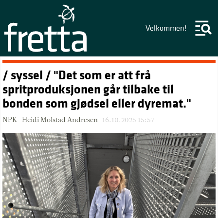
Velkommen!
/ syssel / "Det som er att frå
spritproduksjonen går tilbake til
bonden som gjødsel eller dyremat."
NPK–Heidi Molstad Andresen
16.10.2025 15:57