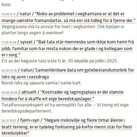
kom.
/ natur / "Noko av problemet i vegkantane er at det er
14.04 11:11
mange uønskte framandartar, så må ein slå tidleg for å fjerne dei."
Vegeigarane må ta ansvar for livet i vegkanten: Slik hjelper vi
planter langs vegen å overleve!
/ syssel / "Bak tala står menneske som ikkje kom heim frå
11.03 10:45
jobb, familiar som har mista nokon dei er glade i og kollegaer som
er i sorg."
Eit av dei høgaste tala siste ti år: 30 døydde på jobb i 2025.
/ natur/ Samanliknbare data om gytebestandsstorleik for
24.02 14:18
laks og aure i vassdraga
Norsk laks og sjøaure samla i same kart.
/ aktuelt / "Kostnader og lagringsplass er dei største
24.02 14:09
hindera for å skaffe eit eige beredskapslager."
Totalforsvarsekspert vil ha verneplikt for alle: – Vi treng eit eige
beredskapsdepartement.
/ fjern=syn / "Høgare risikovilje og fleire timar åleine i
26.01 15:57
bratt terreng, er ei tydeleg forklaring på kvifor menn står for flest
skredulykker"