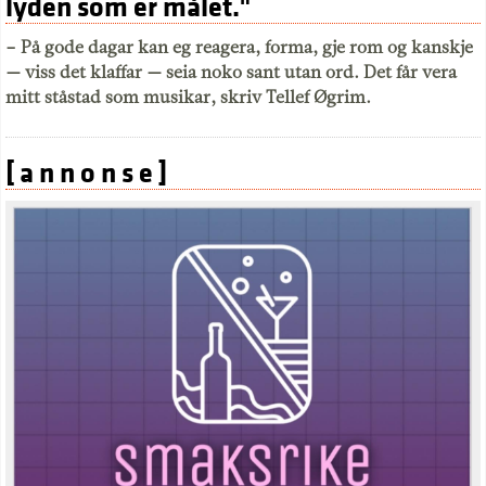
lyden som er målet."
– På gode dagar kan eg reagera, forma, gje rom og kanskje
— viss det klaffar — seia noko sant utan ord. Det får vera
mitt ståstad som musikar, skriv Tellef Øgrim.
[ a n n o n s e ]