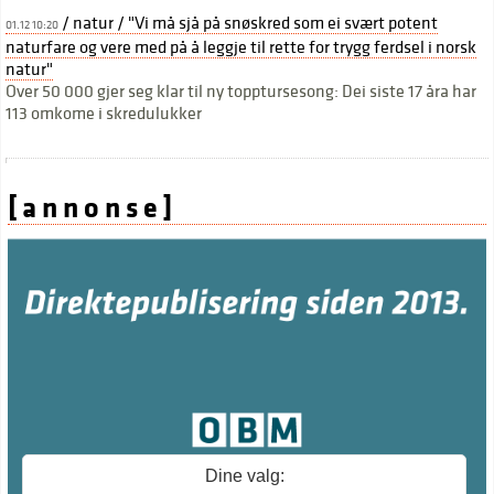
/ natur / "Vi må sjå på snøskred som ei svært potent
01.12 10:20
naturfare og vere med på å leggje til rette for trygg ferdsel i norsk
natur"
Over 50 000 gjer seg klar til ny topptursesong: Dei siste 17 åra har
113 omkome i skredulukker
[ a n n o n s e ]
Dine valg: