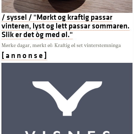
/ syssel / "Mørkt og kraftig passar
vinteren, lyst og lett passar sommaren.
Slik er det òg med øl."
Mørke dagar, mørkt øl: Kraftig øl set vinterstemninga
[ a n n o n s e ]