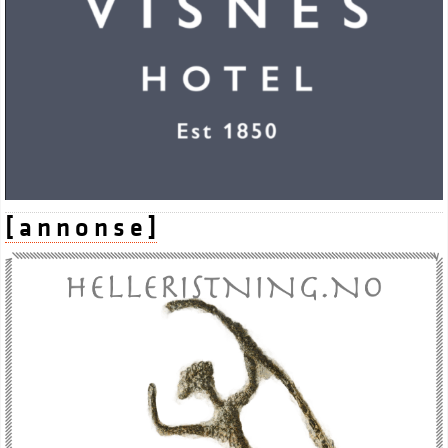
[ a n n o n s e ]