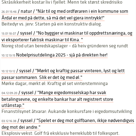
Skråsikkerheit kostar liv i fjellet: Menn tek størst skredrisiko
/ natur / "Når til og med ordføraren i ein kommune som
26.01 15:46
Årdal er med på dette, så må det vel gjera inntrykk!"
Beitedyr vs. jerv: Starten på ein konstruktiv dialog.
/ syssel / "No byggjer vi maskinar til oppdrettsnæringa, og
13.01 18:07
vi eksporterer faktisk maskinar til Kina. "
Noreg stod utan beredskapslager – då heiv gründeren seg rundt
Nobelprisutdelinga 2025 - sjå på direkten her!
10.12 13:15
/ syssel / "Mørkt og kraftig passar vinteren, lyst og lett
10.12 13:12
passar sommaren. Slik er det òg med øl."
Mørke dagar, mørkt øl: Kraftig øl set vinterstemninga
/ syssel / "Mange eigedomsselskap har svak
04.12 09:20
betalingsevne, og enkelte bankar har alt registrert store
utlånstap."
Finanstilsynet åtvarar: Aukande konkursfare i eigedomsutvikling
/ syssel / "Spelet er deg mot golfbanen, ikkje nødvendigvis
03.12 16:38
deg mot dei andre."
Eksplosiv vekst: Golf frå eksklusiv herreklubb til folkesport.