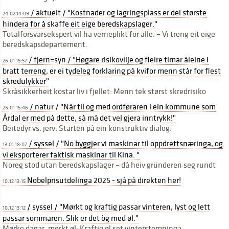
/ aktuelt / "Kostnader og lagringsplass er dei største
24.02 14:09
hindera for å skaffe eit eige beredskapslager."
Totalforsvarsekspert vil ha verneplikt for alle: – Vi treng eit eige
beredskapsdepartement.
/ fjern=syn / "Høgare risikovilje og fleire timar åleine i
26.01 15:57
bratt terreng, er ei tydeleg forklaring på kvifor menn står for flest
skredulykker"
Skråsikkerheit kostar liv i fjellet: Menn tek størst skredrisiko
/ natur / "Når til og med ordføraren i ein kommune som
26.01 15:46
Årdal er med på dette, så må det vel gjera inntrykk!"
Beitedyr vs. jerv: Starten på ein konstruktiv dialog.
/ syssel / "No byggjer vi maskinar til oppdrettsnæringa, og
13.01 18:07
vi eksporterer faktisk maskinar til Kina. "
Noreg stod utan beredskapslager – då heiv gründeren seg rundt
Nobelprisutdelinga 2025 - sjå på direkten her!
10.12 13:15
/ syssel / "Mørkt og kraftig passar vinteren, lyst og lett
10.12 13:12
passar sommaren. Slik er det òg med øl."
Mørke dagar, mørkt øl: Kraftig øl set vinterstemninga