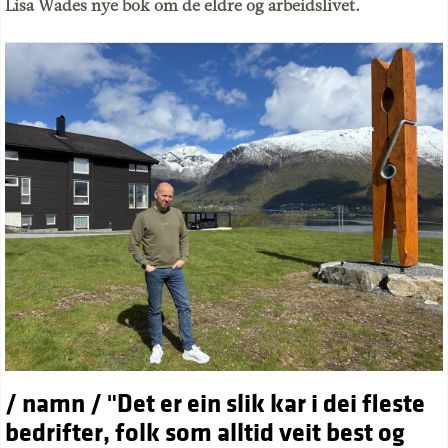
Lisa Wades nye bok om de eldre og arbeidslivet.
/ namn / "Det er ein slik kar i dei fleste
bedrifter, folk som alltid veit best og