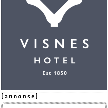
[ a n n o n s e ]