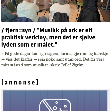
/ fjern=syn / "Musikk på ark er eit
praktisk verktøy, men det er sjølve
lyden som er målet."
– På gode dagar kan eg reagera, forma, gje rom og kanskje
— viss det klaffar — seia noko sant utan ord. Det får vera
mitt ståstad som musikar, skriv Tellef Øgrim.
[ a n n o n s e ]