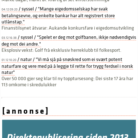
/ syssel / "Mange eigedomsselskap har svak
04.12 09:20
betalingsevne, og enkelte bankar har alt registrert store
utlånstap."
Finanstilsynet åtvarar: Aukande konkursfare i eigedomsutvikling
/ syssel / "Spelet er deg mot golfbanen, ikkje nødvendigvis
03.12 16:38
deg mot dei andre."
Eksplosiv vekst: Golf frå eksklusiv herreklubb til folkesport.
/ natur / "Vi må sjå på snøskred som ei svært potent
01.12 10:20
naturfare og vere med på å leggje til rette for trygg ferdsel i norsk
natur"
Over 50 000 gjer seg klar til ny topptursesong: Dei siste 17 åra har
113 omkome i skredulukker
[ a n n o n s e ]