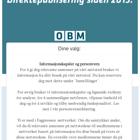
Dine valg:
Informasjonskapsler og personvern
For å gi deg relevante annonser på vårt nettsted bruker vi
informasjon fra ditt besøk på vårt nettsted. Du kan reservere
deg mot dette under "Innstillinger".
For øvrig bruker vi informasjonskapsler og lignende verktøy
Ansvarlig redaktør
for analyse, for å sammenligne nettlesere, tilpasse innhold til
Magne Otterdal
deg og for å utvikle og tilby nødvendig funksjonalitet. Les
Kulturredaktør
mer i vår personvernerklæring.
Tellef Øgrim
Marked
Vi er med i Fagpressen-nettverket. Om du samtykker under,
Alexey Golovin
vil du få relevante annonser på nettstedene til medlemmene i
nettverket basert på informasjon fra dine besøk på tvers av
Telefon: +47 468 44 123
E-post:
post@oslobusinessmemo.no
disse nettstedene. En oversikt over medlemmene finner du på