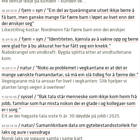
Me ventar ikkje på kunden – kunden ve...
/ fjern = syn / "Ein del av tjueåringane utset ikkje berre å
28.04 10:51
få barn, men ganske mange får færre barn i løpet av livet enn det
dei ønskjer seg"
Likestilling kostar: Nordmenn får færre barn enn dei ønskjer.
/ fjern = syn / "Identiteten, kjensla av å vakne opp og berre
16.04 16:36
vere glad for å bu akkurat her har fått seg ein knekk."
Nabokrangel om vindkraft: Bygda splitta etter at vindturbinane
kom.
/ natur / "Noko av problemet i vegkantane er at det er
14.04 11:11
mange uønskte framandartar, så må ein slå tidleg for å fjerne dei."
Vegeigarane må ta ansvar for livet i vegkanten: Slik hjelper vi
planter langs vegen å overleve!
/ syssel / "Bak tala står menneske som ikkje kom heim frå
11.03 10:45
jobb, familiar som har mista nokon dei er glade i og kollegaer som
er i sorg."
Eit av dei høgaste tala siste ti år: 30 døydde på jobb i 2025.
/ natur/ Samanliknbare data om gytebestandsstorleik for
24.02 14:18
laks og aure i vassdraga
Norsk laks og sjøaure samla i same kart.