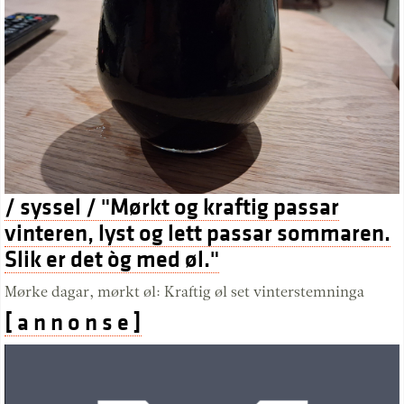
/ syssel / "Mørkt og kraftig passar
vinteren, lyst og lett passar sommaren.
Slik er det òg med øl."
Mørke dagar, mørkt øl: Kraftig øl set vinterstemninga
[ a n n o n s e ]